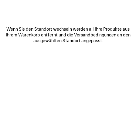
LE 7 BOWLINGTASCHE GROSS
SELECT TRAGETASCHE GROSS
Runway
Runway
3 600 €
1 590 €
Wenn Sie den Standort wechseln werden all Ihre Produkte aus
Ihrem Warenkorb entfernt und die Versandbedingungen an den
ausgewählten Standort angepasst.
ARTIKEL
SPEICHERN
0
1
0
1
2
SELECT TRAGETASCHE GROSS
SELECT TRAGETASCHE
MITTELGROSS
Runway
1 490 €
1 590 €