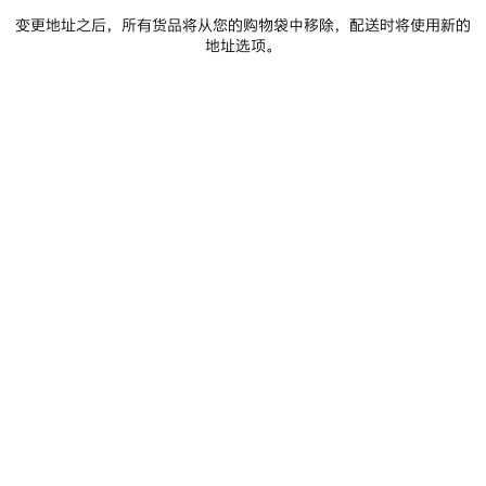
至
择
变更地址之后，所有货品将从您的购物袋中移除，配送时将使用新的
购
尺
地址选项。
物
码
车
门店库存
商品详情
FREE SHIPPING, FREE RETURNS
包装
可持续性
• 细纹牛皮革
• 末端饰以同系配色Balenciaga品牌标识压纹
• 做旧金色Monaco BB标识金属配件
• 腰带上设有多个带孔
查看更多
• 同系配色皮圈
Product ID:
7660312AAR61000
• 产地：见产品标签
• 用软布擦拭
• 图片仅供参考，具体请以实物为准
尺寸
Material: calfskin
产品护理