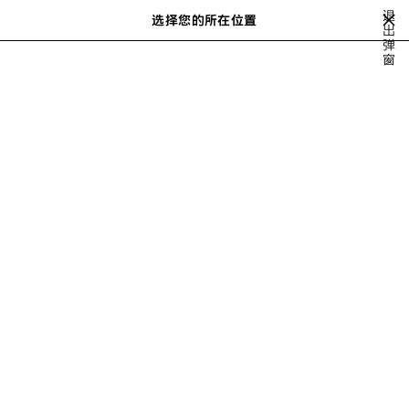
跳转至主内容
退
选择您的所在位置
保
出
搜
弹
存
索
close the banner
窗
女士系列
ACCESSORIES
BELTS
的
商
品
上
下
一
一
个
个