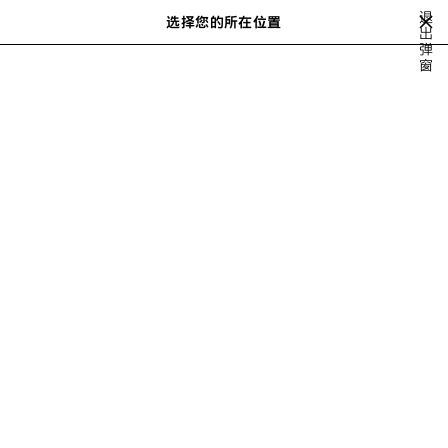
跳转至主内容
退
选择您的所在位置
保
出
搜
弹
存
索
close the banner
窗
女士系列
BAGS
LE CITY
的
商
品
上
下
一
一
个
个