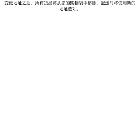
变更地址之后，所有货品将从您的购物袋中移除，配送时将使用新的
商品详情
FREE SHIPPING, FREE RETURNS
包装
可持续性
地址选项。
• 细纹羊皮革
• Hobo手袋
• 单手柄
• 可调节和可拆卸肩带
查看更多
• 斜挎、肩背和手提
Product ID:
8731992ABEK1000
• 黄铜金属配件
• 正面拉链口袋，配以系结皮革拉链头
• 拉链开合，配以系结皮革拉链头
尺寸
• 1个主隔层
• 1个内部拉链口袋
• 棉帆布衬里
产品护理
• 产地：见产品标签
• 图片仅供参考，具体请以实物为准
您可以使用 Paypal 安全付款.
Material: lambskin