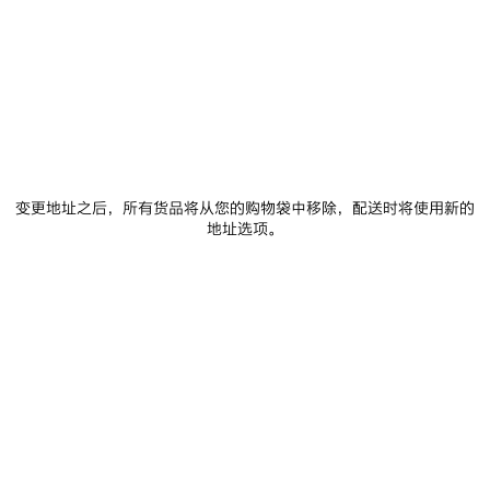
材质 : 纹理皮革
其他尺寸
变更地址之后，所有货品将从您的购物袋中移除，配送时将使用新的
地址选项。
超小型
添加至购物车
添
请
加
选
至
择
购
尺
物
码
车
门店库存