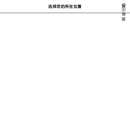
跳转至主内容
退
选择您的所在位置
保
出
搜
弹
存
索
close the banner
窗
女士系列
BAGS
SHOULDER BAGS
的
商
品
上
下
一
一
个
个