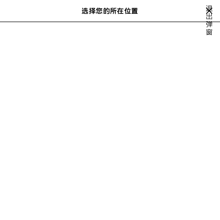
跳转至主内容
退
选择您的所在位置
保
出
搜
弹
存
索
close the banner
窗
男士系列
最新出品
FOOTBALL SERIES
的
商
品
上
下
一
一
个
个