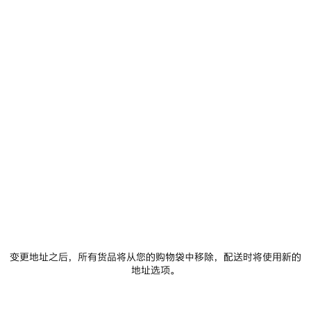
选择尺码
添加至购物车
添
请
加
选
至
择
购
尺
物
码
车
门店库存
商品详情
FREE SHIPPING, FREE RETURNS
包装
可持续性
• 平纹针织面料
• V领
变更地址之后，所有货品将从您的购物袋中移除，配送时将使用新的
• 落肩
地址选项。
• 短袖
查看更多
• 正面和背面饰以3B Sports Icon艺术作品印花和刺绣
Product ID:
857086TTVQ61066
• 产地：见产品标签