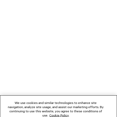
• 3 compartimentos internos para cartão
CUIDADOS COM O PRODUTO
• 1 pocket traseiro
• Fabricado na Itália
Material: couro de bezerro, celulose, poliuretano
NEWSLETTER
ATENDIMENTO AO CLIENTE
A EMPRESA
SIGA-NOS
We use cookies and similar technologies to enhance site
LOJAS
navigation, analyze site usage, and assist our marketing efforts. By
continuing to use this website, you agree to these conditions of
use.
Cookie Policy
.