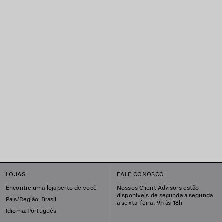
LOJAS
FALE CONOSCO
Encontre uma loja perto de você
Nossos Client Advisors estão
disponíveis de segunda a segunda
País/Região: Brasil
a sexta-feira : 9h às 18h
Idioma: Português