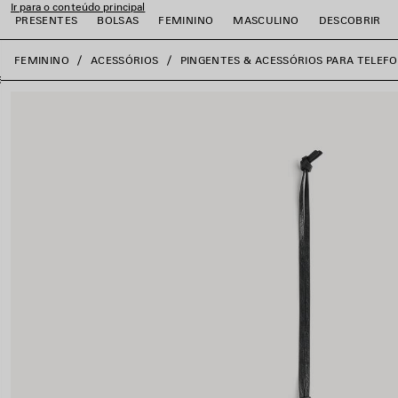
Ir para o conteúdo principal
PRESENTES
BOLSAS
FEMININO
MASCULINO
DESCOBRIR
Fechar o banner
FEMININO
ACESSÓRIOS
PINGENTES & ACESSÓRIOS PARA TELEF
ar
ar
ar
ar
ar