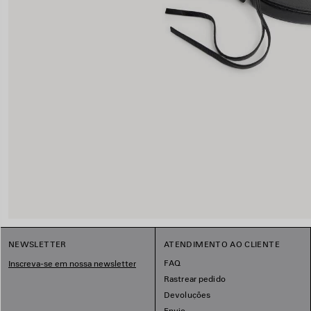
NEWSLETTER
ATENDIMENTO AO CLIENTE
FAQ
Inscreva-se em nossa newsletter
Rastrear pedido
Devoluções
Envio