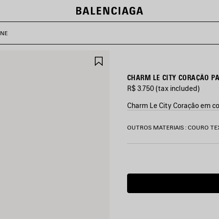
ONE
SALVAR
ITEM
CHARM LE CITY CORAÇÃO PA
R$ 3.750
(tax included)
Charm Le City Coração em co
CORES
OUTROS MATERIAIS : COURO T
:
PRETO
Preto
Tempo
de
entrega
garantido:
2
a
5