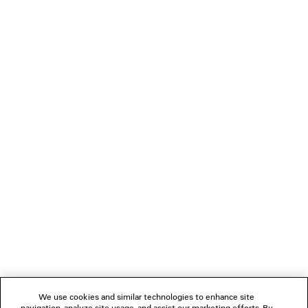
TAMANHO E MODELAGEM
Material principal: 73% algodão, 27% poliéster
Acabamento: 99% algodão, 1% elastano
Bordado: 100% poliéster
CUIDADOS COM O PRODUTO
NEWSLETTER
ATENDIMENTO AO CLIENTE
A EMPRESA
SIGA-NOS
We use cookies and similar technologies to enhance site
LOJAS
navigation, analyze site usage, and assist our marketing efforts. By