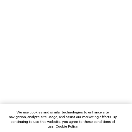
CUIDADOS COM O PRODUTO
• Forro em canvas de algodão
• Fabricado na Itália
Material: couro de cordeiro, algodão
NEWSLETTER
ATENDIMENTO AO CLIENTE
A EMPRESA
SIGA-NOS
We use cookies and similar technologies to enhance site
LOJAS
navigation, analyze site usage, and assist our marketing efforts. By
continuing to use this website, you agree to these conditions of
use.
Cookie Policy
.