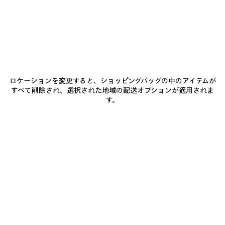
BALENCIAGAにご参加ください
Eメール
*
*
必須
ロケーションを変更すると、ショッピングバッグの中のアイテムが
サブスクライブ
すべて削除され、選択された地域の配送オプションが適用されま
す。
お客様は、上記に登録することにより、Balenciagaとの連絡を継続すること
に同意したことになります。お客様は当社の個人情報保護方針に同意し、当
社がお客様の個人情報を使用して、当社の最新コレクション、取り組み、イ
ベント、商品およびサービスに関する最新情報をお客様に合わせて提供する
ことに同意するものとします。 当社のプライバシー慣行、および、お客様の
権利の詳細については、当社の
個人情報保護方針
を参照してください。