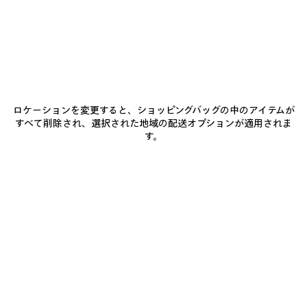
BALENCIAGAにご参加ください
Eメール
*
*
必須
ロケーションを変更すると、ショッピングバッグの中のアイテムが
サブスクライブ
すべて削除され、選択された地域の配送オプションが適用されま
す。
お客様は、上記に登録することにより、Balenciagaとの連絡を継続すること
に同意したことになります。お客様は当社の個人情報保護方針に同意し、当
社がお客様の個人情報を使用して、当社の最新コレクション、取り組み、イ
ベント、商品およびサービスに関する最新情報をお客様に合わせて提供する
ことに同意するものとします。 当社のプライバシー慣行、および、お客様の
権利の詳細については、当社の
個人情報保護方針
を参照してください。