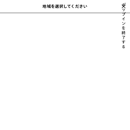
スキップしてメインコンテンツを開く
ポ
close the banner
地域を選択してください
保
ッ
検
プ
存
索
イ
さ
ホーム
2022年冬
LOOK 1/69
ン
れ
を
た
終
ア
了
す
イ
LOOK 1
る
テ
69中の1を見る
ム
すべて表示