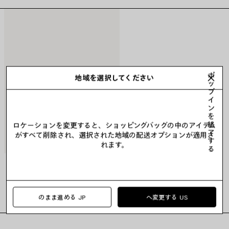
ポ
地域を選択してください
ッ
プ
イ
ン
を
終
ロケーションを変更すると、ショッピングバッグの中のアイテム
了
がすべて削除され、選択された地域の配送オプションが適用さ
す
れます。
る
COUNTRY CLUB SIDE BB ヘッドバンド
2カラー
¥ 71,500
(税込)
のまま進める JP
へ変更する US