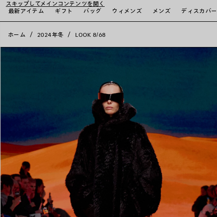
スキップしてメインコンテンツを開く
close the banner
最新アイテム
ギフト
バッグ
ウィメンズ
メンズ
ディスカバ
ホーム
2024年冬
LOOK 8/68