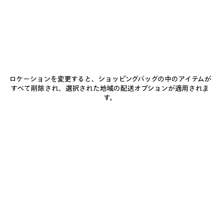
BALENCIAGAにご参加ください
Eメール
*
*
必須
ロケーションを変更すると、ショッピングバッグの中のアイテムが
サブスクライブ
すべて削除され、選択された地域の配送オプションが適用されま
す。
お客様は、上記に登録することにより、Balenciagaとの連絡を継続すること
に同意したことになります。お客様は当社の個人情報保護方針に同意し、当
社がお客様の個人情報を使用して、当社の最新コレクション、取り組み、イ
ベント、商品およびサービスに関する最新情報をお客様に合わせて提供する
ことに同意するものとします。 当社のプライバシー慣行、および、お客様の
権利の詳細については、当社の
個人情報保護方針
を参照してください。