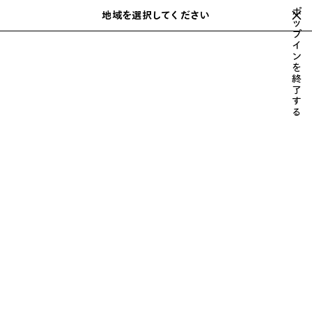
スキップしてメインコンテンツを開く
ポ
close the banner
地域を選択してください
保
ッ
検
プ
存
索
イ
さ
ホーム
2024年夏
LOOK 5/88
ン
れ
を
た
終
ア
了
す
イ
LOOK 5
る
テ
88中の5を見る
ム
すべて表示