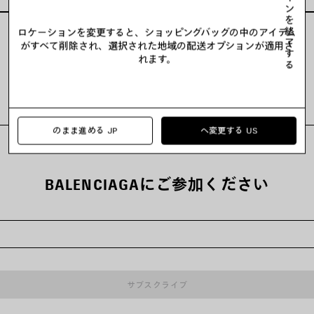
ン
を
終
ロケーションを変更すると、ショッピングバッグの中のアイテム
了
がすべて削除され、選択された地域の配送オプションが適用さ
す
れます。
る
すべて表示
のまま進める JP
へ変更する US
BALENCIAGAにご参加ください
サブスクライブ