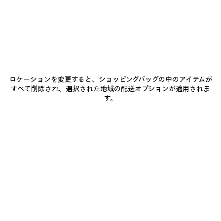
BALENCIAGAにご参加ください
Eメール
*
*
必須
ロケーションを変更すると、ショッピングバッグの中のアイテムが
サブスクライブ
すべて削除され、選択された地域の配送オプションが適用されま
す。
お客様は、上記に登録することにより、Balenciagaとの連絡を継続すること
に同意したことになります。お客様は当社の個人情報保護方針に同意し、当
社がお客様の個人情報を使用して、当社の最新コレクション、取り組み、イ
ベント、商品およびサービスに関する最新情報をお客様に合わせて提供する
ことに同意するものとします。 当社のプライバシー慣行、および、お客様の
権利の詳細については、当社の
個人情報保護方針
を参照してください。