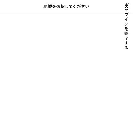
スキップしてメインコンテンツを開く
ポ
close the banner
地域を選択してください
保
ッ
検
プ
存
索
イ
さ
ホーム
2025年秋
LOOK 1/58
ン
れ
を
た
終
ア
了
す
イ
LOOK 1
る
テ
58中の1を見る
ム
すべて表示