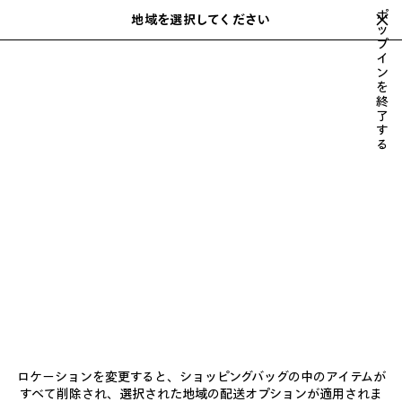
スキップしてメインコンテンツを開く
ポ
地域を選択してください
保
ッ
プ
存
入力中におすすめや提案のリストを表示できます
close the banner
イ
さ
検
ン
れ
索
を
た
終
ア
了
す
イ
る
テ
NATIONAL CHILDREN'S
ム
ALLIANCE
ニュースレター
クライアントサービス
会社
ロケーションを変更すると、ショッピングバッグの中のアイテムが
すべて削除され、選択された地域の配送オプションが適用されま
フォローする