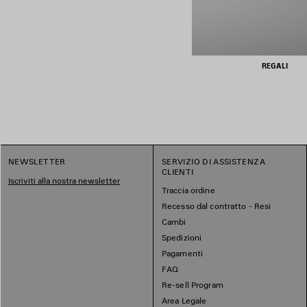
REGALI
NEWSLETTER
SERVIZIO DI ASSISTENZA
CLIENTI
Iscriviti alla nostra newsletter
Traccia ordine
Recesso dal contratto - Resi
Cambi
Spedizioni
Pagamenti
FAQ
Re-sell Program
Area Legale