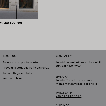
VA UNA BOUTIQUE
BOUTIQUE
CONTATTACI
Prenota un appuntamento
I nostri consulenti sono disponibili
Lun-Sab 9:30-19:00
Trova una boutique nelle vicinanze
Paese / Regione: Italia
LIVE CHAT
Lingua: Italiano
I nostri Consulenti non sono
momentaneamente disponibili
WHATSAPP
+39 02 82 95 33 94
CHIAMACI