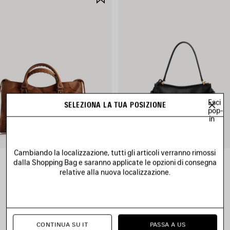
NEI
I
PREFERITI
Esci
SELEZIONA LA TUA POSIZIONE
pop-
in
Cambiando la localizzazione, tutti gli articoli verranno rimossi
dalla Shopping Bag e saranno applicate le opzioni di consegna
BORSA LE CITY MEDIA
BORSA RODEO PICCOLA
2 490 €
2 950 €
relative alla nuova localizzazione.
CONTINUA SU IT
PASSA A US