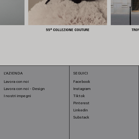
55ª COLLEZIONE COUTURE
TRO
L'AZIENDA
SEGUICI
Lavora con noi
Facebook
Lavora con noi - Design
Instagram
I nostri impegni
Tiktok
Pinterest
Linkedin
Substack