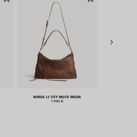
NEI
NEI
PREFERITI
PREFERITI
BORSA LE CITY MOTO MEDIA
BORSA A MAN
1 990 €
2