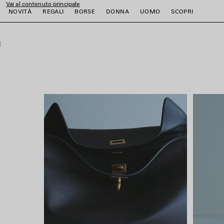
Vai al contenuto principale
close the banner
NOVITÀ
REGALI
BORSE
DONNA
UOMO
SCOPRI
i
i
i
i
i
i