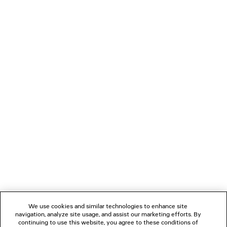
0
1
2
BALENCIAGA | MANOLO BLAHNIK
MULE
3 colori
1 050 €
NEWSLETTER
SERVIZIO DI ASSISTENZA CLIENTI
L'AZIENDA
We use cookies and similar technologies to enhance site
navigation, analyze site usage, and assist our marketing efforts. By
SEGUICI
continuing to use this website, you agree to these conditions of