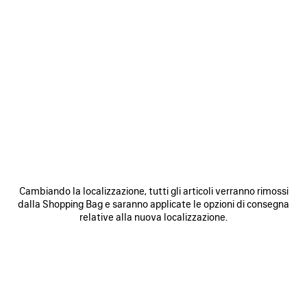
SALVA
NEI
N
PREFERITI
P
Cambiando la localizzazione, tutti gli articoli verranno rimossi
dalla Shopping Bag e saranno applicate le opzioni di consegna
0
1
2
0
1
2
relative alla nuova localizzazione.
BALENCIAGA | MANOLO BLAHNIK
BALENCIAGA | MANOLO BLAHNIK
SLINGBACK
MULE
2 colori
3 colori
1 150 €
1 050 €