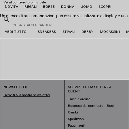
Vai al contenuto principale
NOVITÀ
REGALI
BORSE
DONNA
UOMO
SCOPRI
Un elenco di raccomandazioni può essere visualizzato a display e una 
close the banner
Cerca
VEDI TUTTO
SNEAKERS
STIVALI
DERBY
MOCASSINI
M
i
i
i
i
i
i
NEWSLETTER
SERVIZIO DI ASSISTENZA
CLIENTI
Iscriviti alla nostra newsletter
Traccia ordine
Recesso dal contratto - Resi
Cambi
Spedizioni
Pagamenti