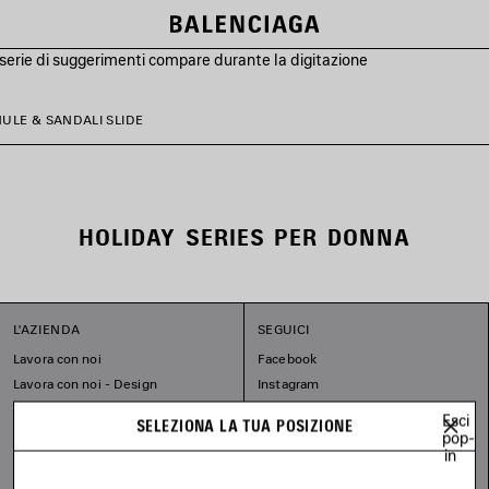
serie di suggerimenti compare durante la digitazione
ULE & SANDALI SLIDE
HOLIDAY SERIES PER DONNA
L'AZIENDA
SEGUICI
Lavora con noi
Facebook
Lavora con noi - Design
Instagram
I nostri impegni
Tiktok
Esci
SELEZIONA LA TUA POSIZIONE
Pinterest
pop-
in
Linkedin
Substack