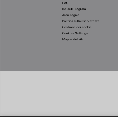
FAQ
Re-sell Program
Area Legale
Politica sulla riservatezza
Gestione dei cookie
Cookies Settings
Mappa del sito