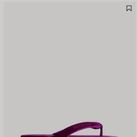
S
N
P