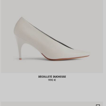
DÉCOLLETÉ DUCHESSE
990 €
ALVA
SA