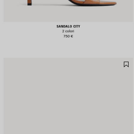
SANDALO CITY
2 colori
750 €
S
N
P