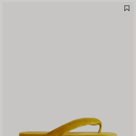
ALVA
S
EI
NE
REFERITI
PR