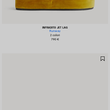
INFRADITO JET LAG
Runway
2 colori
790 €
ALVA
S
EI
NE
REFERITI
PR