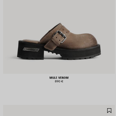
MULE VENOM
890 €
S
N