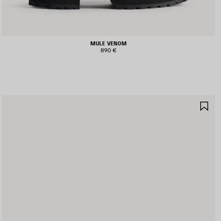
MULE VENOM
890 €
ALVA
SA
I
NE
EFERITI
PR