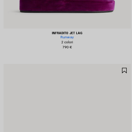
INFRADITO JET LAG
Runway
2 colori
790 €
S
N
P