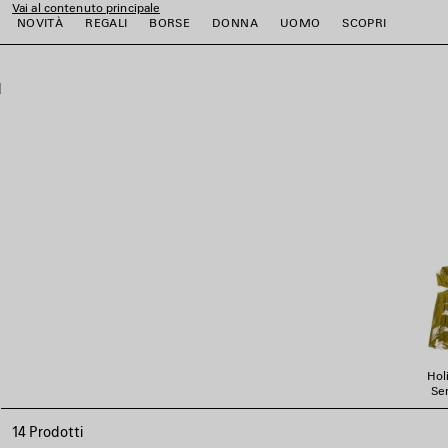
Vai al contenuto principale
NOVITÀ
REGALI
BORSE
DONNA
UOMO
SCOPRI
close the banner
i
i
i
i
i
i
Hol
Ser
14 Prodotti