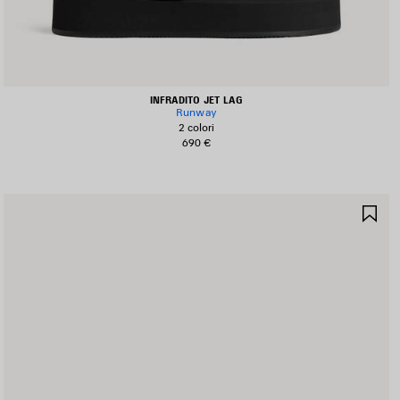
INFRADITO JET LAG
Runway
2 colori
690 €
ALVA
SA
I
NE
EFERITI
PR