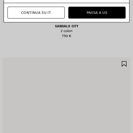
CONTINUA SU IT
PASSA A US
SANDALO CITY
2 colori
750 €
ALVA
S
EI
NE
REFERITI
PR