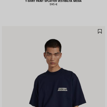
T-SHIRT PAINT SPLATTER VESTIBILITÀ MEDIA
595 €
ALVA
S
EI
NE
REFERITI
PR