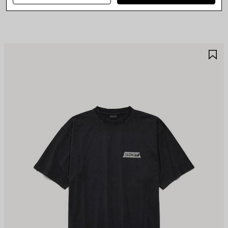
890 €
ALVA
S
EI
NE
REFERITI
PR