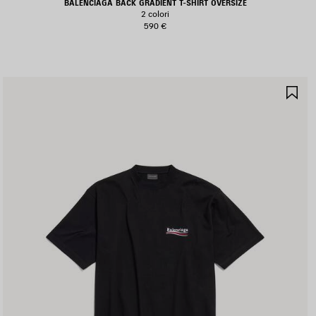
BALENCIAGA BACK GRADIENT T-SHIRT OVERSIZE
2 colori
590 €
ALVA
SA
I
NE
EFERITI
PR