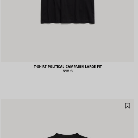
T-SHIRT POLITICAL CAMPAIGN LARGE FIT
595 €
ALVA
SA
I
NE
EFERITI
PR