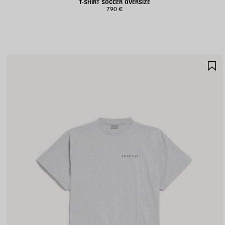
T-SHIRT SOCCER OVERSIZE
790 €
S
N
P