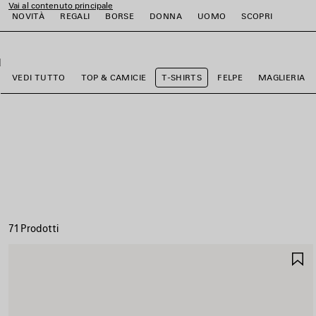
Vai al contenuto principale
NOVITÀ
REGALI
BORSE
DONNA
UOMO
SCOPRI
close the banner
i
i
i
i
i
i
VEDI TUTTO
TOP & CAMICIE
T-SHIRTS
FELPE
MAGLIERIA
71 Prodotti
S
N
P