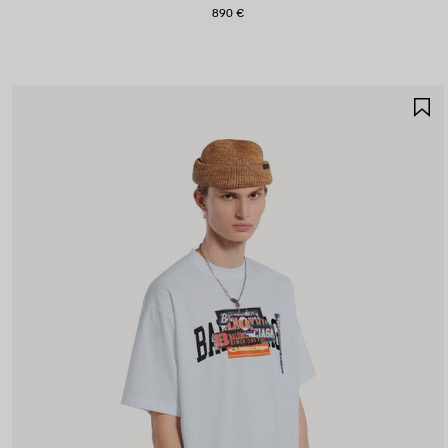
890 €
S
N
P