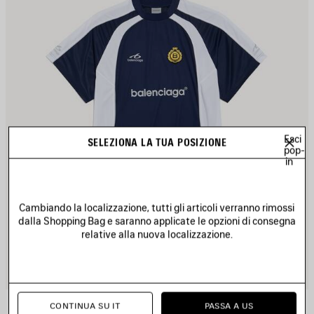
Esci
SELEZIONA LA TUA POSIZIONE
pop-
in
Cambiando la localizzazione, tutti gli articoli verranno rimossi
dalla Shopping Bag e saranno applicate le opzioni di consegna
relative alla nuova localizzazione.
T-SHIRT SOCCER OVERSIZE
CONTINUA SU IT
PASSA A US
2 colori