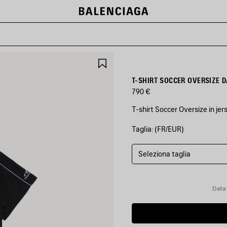
SALVA
NEI
PREFERITI
T-SHIRT SOCCER OVERSIZE 
790 €
T-shirt Soccer Oversize in jer
Taglia: (FR/EUR)
COLORI
:
NERO
Seleziona taglia
Nero
Data 