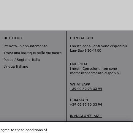
BOUTIQUE
CONTATTACI
Prenota un appuntamento
I nostri consulenti sono disponibili
Lun-Sab 9:30-19:00
Trova una boutique nelle vicinanze
Paese / Regione: Italia
LIVE CHAT
Lingua: Italiano
I nostri Consulenti non sono
momentaneamente disponibili
WHATSAPP
+39 02 82 95 33 94
CHIAMACI
+39 02 82 95 33 94
INVIACI UN’E-MAIL
 agree to these conditions of