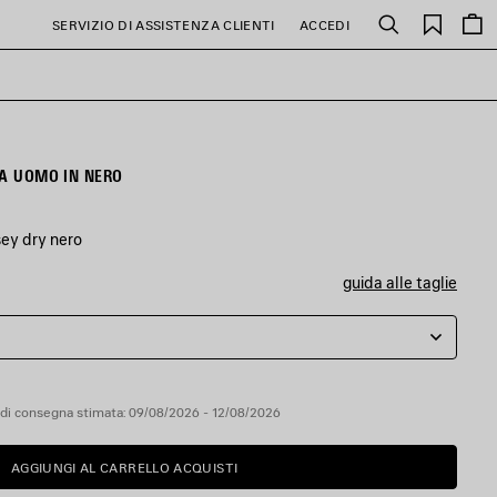
PREFE
SERVIZIO DI ASSISTENZA CLIENTI
ACCEDI
Cerca
DA UOMO IN NERO
sey dry nero
guida alle taglie
di consegna stimata: 09/08/2026 - 12/08/2026
AGGIUNGI AL CARRELLO ACQUISTI
AGGIUNGI
SELEZIONA
AL
UNA