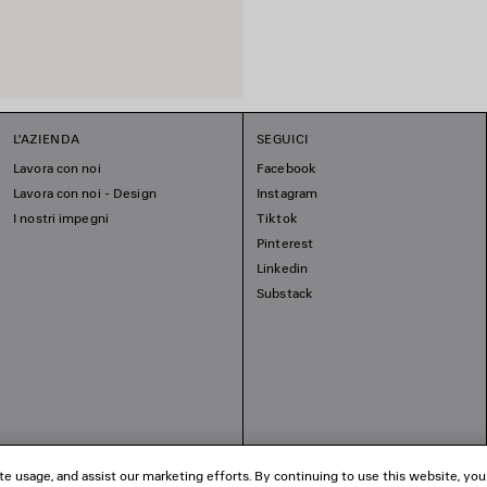
L'AZIENDA
SEGUICI
Lavora con noi
Facebook
Lavora con noi - Design
Instagram
I nostri impegni
Tiktok
Pinterest
Linkedin
Substack
te usage, and assist our marketing efforts. By continuing to use this website, you