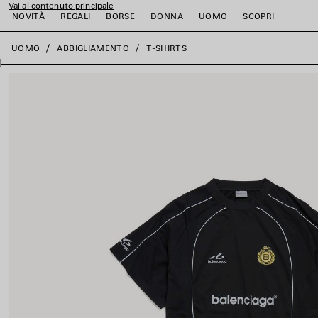
Vai al contenuto principale
NOVITÀ
REGALI
BORSE
DONNA
UOMO
SCOPRI
close the banner
UOMO
ABBIGLIAMENTO
T-SHIRTS
i
i
i
i
i
i