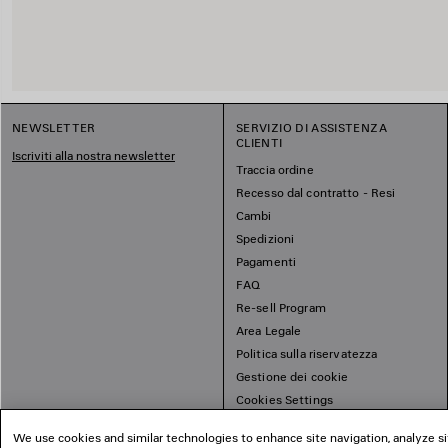
NEWSLETTER
SERVIZIO DI ASSISTENZA
CLIENTI
Iscriviti alla nostra newsletter
Traccia ordine
Recesso dal contratto - Resi
Cambi
Spedizioni
Pagamenti
FAQ
Re-sell Program
Area Legale
Politica sulla riservatezza
Gestione dei cookie
Cookies Settings
Mappa del sito
We use cookies and similar technologies to enhance site navigation, analyze si