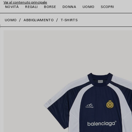
Vai al contenuto principale
NOVITÀ
REGALI
BORSE
DONNA
UOMO
SCOPRI
close the banner
UOMO
ABBIGLIAMENTO
T-SHIRTS
i
i
i
i
i
i