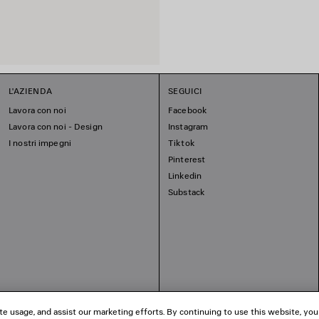
L'AZIENDA
SEGUICI
Lavora con noi
Facebook
Lavora con noi - Design
Instagram
I nostri impegni
Tiktok
Pinterest
Linkedin
Substack
te usage, and assist our marketing efforts. By continuing to use this website, you