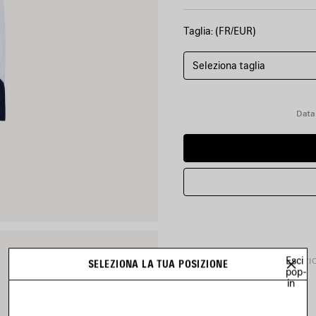
Taglia: (FR/EUR)
Seleziona taglia
Data
Esci
DETTAGLI PRODOTTO
SPEDIZI
SELEZIONA LA TUA POSIZIONE
pop-
in
• Jersey tecnico
• Girocollo