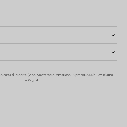
65
 sulla petto a destra
 davanti e sulle maniche
io riflettente
liestere
liammide, 3% elastan
n carta di credito (Visa, Mastercard, American Express), Apple Pay, Klarna
o Paypal.