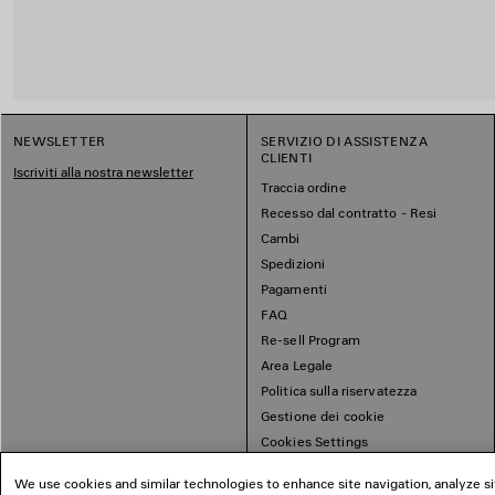
NEWSLETTER
SERVIZIO DI ASSISTENZA
CLIENTI
Iscriviti alla nostra newsletter
Traccia ordine
Recesso dal contratto - Resi
Cambi
Spedizioni
Pagamenti
FAQ
Re-sell Program
Area Legale
Politica sulla riservatezza
Gestione dei cookie
Cookies Settings
Mappa del sito
We use cookies and similar technologies to enhance site navigation, analyze si