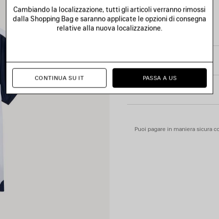
• Maniche raglan corte
Cambiando la localizzazione, tutti gli articoli verranno rimossi
• Sproni a contrasto
dalla Shopping Bag e saranno applicate le opzioni di consegna
Vedi di più
• Profili riflettenti
relative alla nuova localizzazione.
Product ID:
A003GLTUVZ780
• Motivo naval crest ricamato
• Motivo bodies stampato sul
• Stampa sul retro
TAGLIA E VESTIBILITÀ
• Motivi stampati con dettagl
• Fabbricato in Portogallo
CONTINUA SU IT
PASSA A US
CURA DEL PRODOTTO
Materiale principale: 100% po
Finiture: 70% cotone, 27% po
Ricami: 100% poliestere
Puoi pagare in maniera sicura co