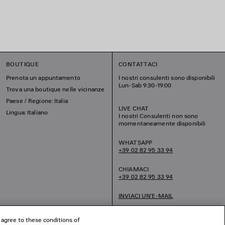
BOUTIQUE
CONTATTACI
Prenota un appuntamento
I nostri consulenti sono disponibili
Lun-Sab 9:30-19:00
Trova una boutique nelle vicinanze
Paese / Regione: Italia
LIVE CHAT
Lingua: Italiano
I nostri Consulenti non sono
momentaneamente disponibili
WHATSAPP
+39 02 82 95 33 94
CHIAMACI
+39 02 82 95 33 94
INVIACI UN’E-MAIL
 agree to these conditions of