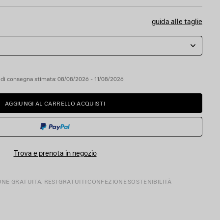
guida alle taglie
 di consegna stimata: 08/08/2026 - 11/08/2026
AGGIUNGI AL CARRELLO ACQUISTI
AGGIUNGI
SELEZIONA
AL
UNA
CARRELLO
TAGLIA
ACQUISTI
Trova e prenota in negozio
ONE GRATUITA, RESI GRATUITI
CONFEZIONE
SOSTENIBILITÀ