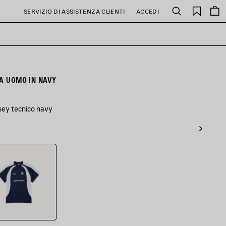
PREFE
SERVIZIO DI ASSISTENZA CLIENTI
ACCEDI
Cerca
DA UOMO IN NAVY
rsey tecnico navy