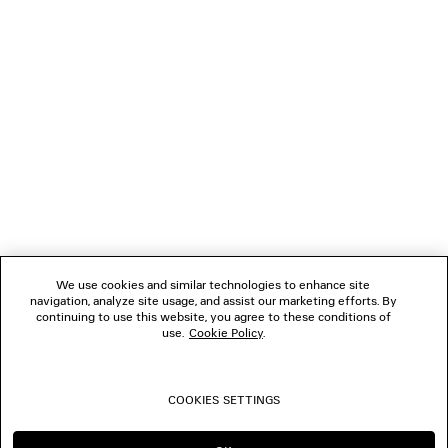
NEWSLETTER
SERVIZIO DI ASSISTENZA CLIENTI
L'AZIENDA
SEGUICI
We use cookies and similar technologies to enhance site
BOUTIQUE
navigation, analyze site usage, and assist our marketing efforts. By
continuing to use this website, you agree to these conditions of
use.
Cookie Policy
.
CONTATTACI
COOKIES SETTINGS
© 2026 Balenciaga