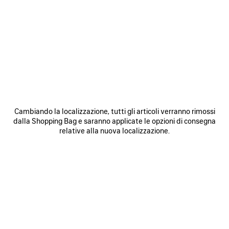
• Cotone leggero
• Pareo classico
• Motivo extreme tie dye stampato sul davanti
• Fabbricato in Italia
Vedi di più
Product ID:
A001NM4G7B91159
Materiale principale: 100% cotone
DIMENSIONI
Cambiando la localizzazione, tutti gli articoli verranno rimossi
dalla Shopping Bag e saranno applicate le opzioni di consegna
CURA DEL PRODOTTO
relative alla nuova localizzazione.
Puoi pagare in maniera sicura con carta di credito (Visa, Mastercard, American
Express), Apple Pay, Klarna o Paypal.