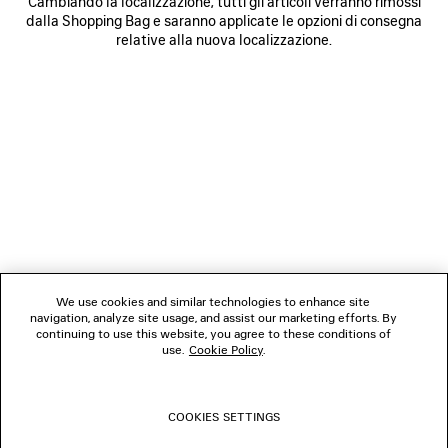
Cambiando la localizzazione, tutti gli articoli verranno rimossi
dalla Shopping Bag e saranno applicate le opzioni di consegna
relative alla nuova localizzazione.
NEWSLETTER
SERVIZIO DI ASSISTENZA CLIENTI
L'AZIENDA
We use cookies and similar technologies to enhance site
navigation, analyze site usage, and assist our marketing efforts. By
SEGUICI
continuing to use this website, you agree to these conditions of
use.
Cookie Policy
.
BOUTIQUE
COOKIES SETTINGS
CONTATTACI