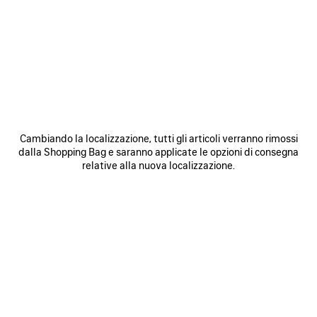
HOVER YOUR SMARTPHONE
OVER THE HIGHLIGHTED ZONE
Cambiando la localizzazione, tutti gli articoli verranno rimossi
dalla Shopping Bag e saranno applicate le opzioni di consegna
relative alla nuova localizzazione.
Avvicina il retro del dispositivo al tag posizionato nella
cucitura interna del prodotto.
Se la scansione non avviene immediatamente, prova
toccando il tag col retro del dispositivo o muovendolo
lateralmente o in piccoli cerchi. Attenzione: Potrebbe
volerci qualche secondo per processare le informazioni del
chip NFC. Un banner comparirà nella parte alta dello
schermo del dispositivo. Tocca sul banner per accedere al
link.