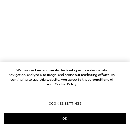
NEWSLETTER
SERVIZIO DI ASSISTENZA CLIENTI
L'AZIENDA
We use cookies and similar technologies to enhance site
navigation, analyze site usage, and assist our marketing efforts. By
SEGUICI
continuing to use this website, you agree to these conditions of
use.
Cookie Policy
.
BOUTIQUE
COOKIES SETTINGS
CONTATTACI
OK
CONTINUA SU IT
PASSA A US
© 2026 Balenciaga