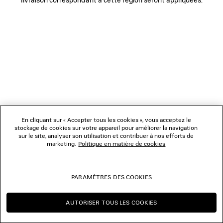
NOUS SUIVRE
BOUTIQUES
NOUS CONTACTER
© 2026 Balenciaga
Les photographies pourraient avoir été retouchées.
En cliquant sur « Accepter tous les cookies », vous acceptez le
stockage de cookies sur votre appareil pour améliorer la navigation
sur le site, analyser son utilisation et contribuer à nos efforts de
marketing.
Politique en matière de cookies
PARAMÈTRES DES COOKIES
AUTORISER TOUS LES COOKIES
CONTINUER SUR LU
CHANGER POUR US