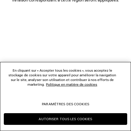
NOUS SUIVRE
BOUTIQUES
NOUS CONTACTER
© 2026 Balenciaga
Les photographies pourraient avoir été retouchées.
En cliquant sur « Accepter tous les cookies », vous acceptez le
stockage de cookies sur votre appareil pour améliorer la navigation
sur le site, analyser son utilisation et contribuer à nos efforts de
marketing.
Politique en matière de cookies
PARAMÈTRES DES COOKIES
AUTORISER TOUS LES COOKIES
CONTINUER SUR LU
CHANGER POUR US