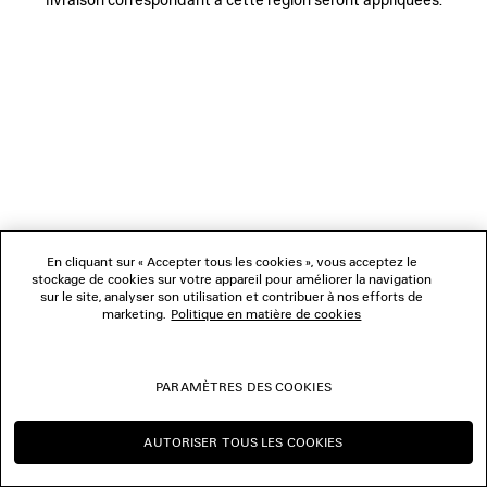
NOUS SUIVRE
BOUTIQUES
NOUS CONTACTER
© 2026 Balenciaga
Les photographies pourraient avoir été retouchées.
En cliquant sur « Accepter tous les cookies », vous acceptez le
stockage de cookies sur votre appareil pour améliorer la navigation
sur le site, analyser son utilisation et contribuer à nos efforts de
marketing.
Politique en matière de cookies
PARAMÈTRES DES COOKIES
AUTORISER TOUS LES COOKIES
CONTINUER SUR LU
CHANGER POUR US