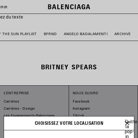
VRIR
sez du texte
F THE SUN PLAYLIST
BFRND
ANGELO BADALAMENTI
ARCHIVE
BRITNEY SPEARS
L'ENTREPRISE
NOUS SUIVRE
Carrières
Facebook
Carrières - Design
Instagram
Les Engagements Balenciaga
Tiktok
Quitte
Pinterest
CHOISISSEZ VOTRE LOCALISATION
la
Linkedin
pop-
in
Substack