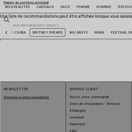
Passer au contenu principal
NOUVEAUTÉS
CADEAUX
SACS
FEMME
HOMME
DÉCOU
Une liste de recommandations peut être affichée lorsque vous saisis
fermer la bannière
Rechercher
YUKI CHIBA
BRITNEY SPEARS
WU MUYE
MINA
FESTIVAL O
Précédent
er
er
er
er
er
er
NEWSLETTER
SERVICE CLIENT
Suivre votre commande
S'inscrire à notre newsletter
Droit de rétractation - Retours
Échanges
Livraison
Paiement
FAQ