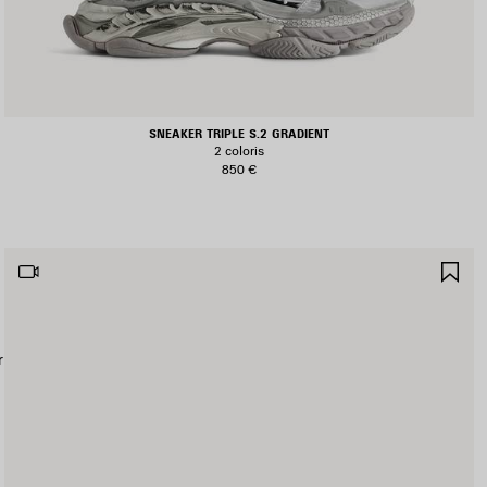
SNEAKER TRIPLE S.2 GRADIENT
2 coloris
850 €
JOUTER
AJ
UX
AU
AVORIS
FA
r