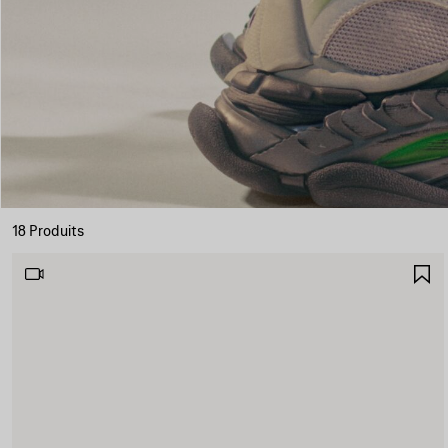
18 Produits
A
A
F