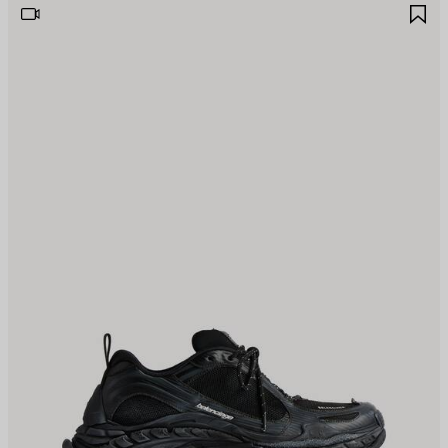
JOUTER
A
UX
A
AVORIS
F