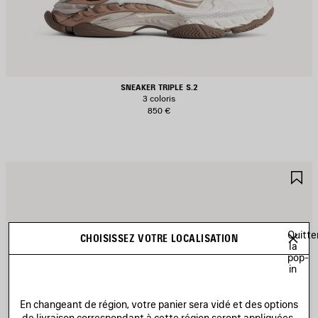
SNEAKER TRIPLE S.2
3 coloris
850 €
JOUTER
A
UX
A
AVORIS
F
Quitte
CHOISISSEZ VOTRE LOCALISATION
la
pop-
in
En changeant de région, votre panier sera vidé et des options
de livraison correspondant à cette région seront appliquées.