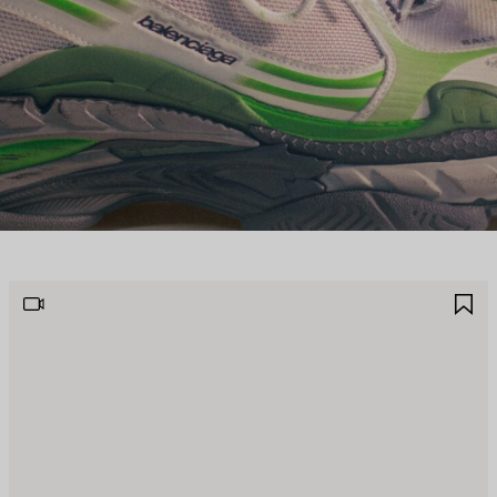
JOUTER
A
UX
A
AVORIS
F