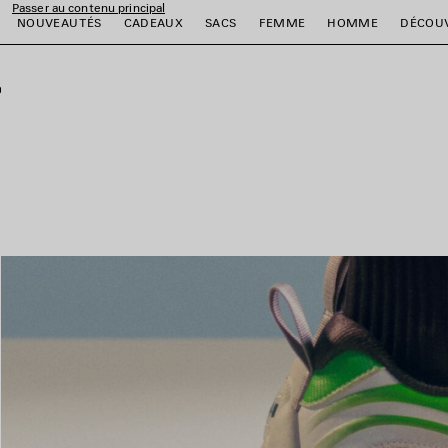
Passer au contenu principal
NOUVEAUTÉS
CADEAUX
SACS
FEMME
HOMME
DÉCOU
fermer la bannière
er
er
er
er
er
er