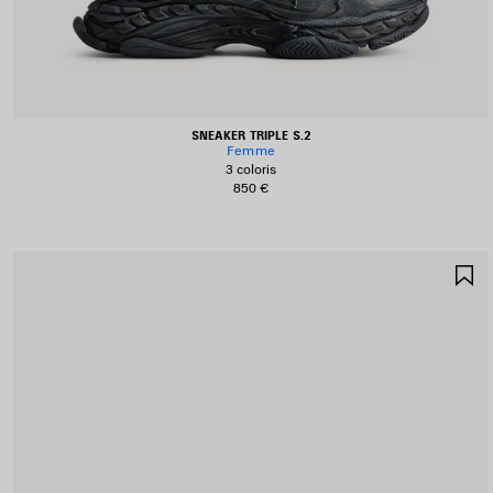
SNEAKER TRIPLE S.2
Femme
3 coloris
850 €
A
A
F