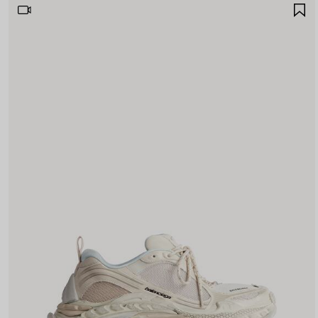
A
A
F