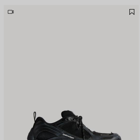
A
A
F