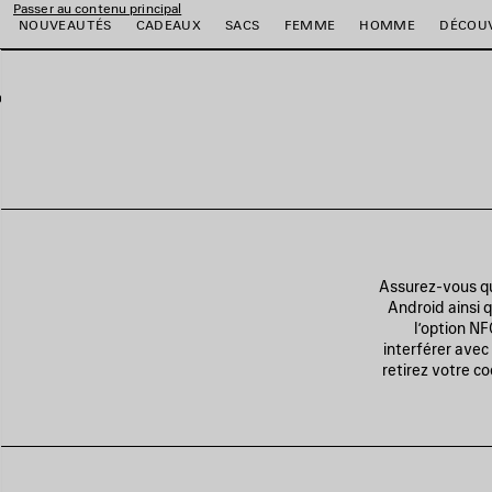
Passer au contenu principal
NOUVEAUTÉS
CADEAUX
SACS
FEMME
HOMME
DÉCOU
er
er
er
er
er
er
Assurez-vous qu
Android ainsi q
l’option N
interférer avec 
retirez votre c