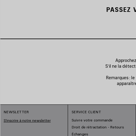
PASSEZ 
Approchez 
S’il ne la déte
Remarques : le
apparaître
NEWSLETTER
SERVICE CLIENT
Suivre votre commande
S'inscrire à notre newsletter
Droit de rétractation - Retours
Échanges