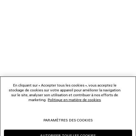
bannière pour ouvrir le lien.
NEWSLETTER
SERVICE CLIENT
L'ENTREPRISE
En cliquant sur « Accepter tous les cookies », vous acceptez le
NOUS SUIVRE
stockage de cookies sur votre appareil pour améliorer la navigation
sur le site, analyser son utilisation et contribuer à nos efforts de
marketing.
Politique en matière de cookies
BOUTIQUES
PARAMÈTRES DES COOKIES
NOUS CONTACTER
AUTORISER TOUS LES COOKIES