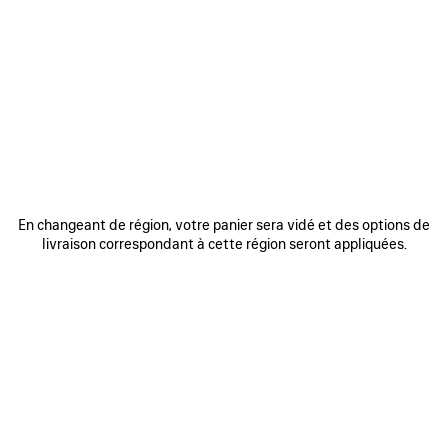
PASSEZ VOTRE SMARTPHONE
AU-DESSUS DE LA ZONE MISE
EN ÉVIDENCE
En changeant de région, votre panier sera vidé et des options de
livraison correspondant à cette région seront appliquées.
Approchez le dos de l’appareil de la puce située dans la
couture intérieure de votre produit.
S’il ne la détecte pas immédiatement, essayez de toucher
la puce avec le dos de votre appareil, de le déplacer d’un
côté à l’autre ou d’effectuer de petits cercles.
Remarques : le traitement des informations NFC peut
prendre quelques secondes. Une bannière doit apparaître
en haut de l’écran de votre appareil. Appuyez sur la