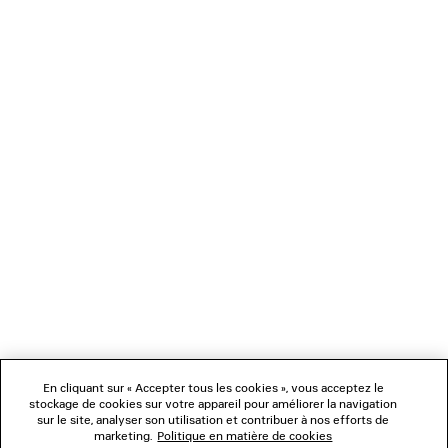
TONG COMPENSÉE GAETA
LUNETTES DE SOLEIL MA
790 €
695 €
NEWSLETTER
SERVICE CLIENT
L'ENTREPRISE
NOUS SUIVRE
BOUTIQUES
En cliquant sur « Accepter tous les cookies », vous acceptez le
stockage de cookies sur votre appareil pour améliorer la navigation
sur le site, analyser son utilisation et contribuer à nos efforts de
marketing.
Politique en matière de cookies
NOUS CONTACTER