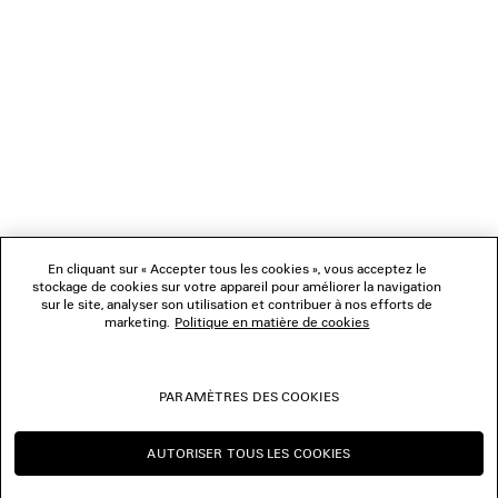
SERVICE CLIENT
L'ENTREPRISE
NOUS SUIVRE
BOUTIQUES
En cliquant sur « Accepter tous les cookies », vous acceptez le
stockage de cookies sur votre appareil pour améliorer la navigation
sur le site, analyser son utilisation et contribuer à nos efforts de
marketing.
Politique en matière de cookies
NOUS CONTACTER
© 2026 Balenciaga
PARAMÈTRES DES COOKIES
Les photographies pourraient avoir été retouchées.
AUTORISER TOUS LES COOKIES
CONTINUER SUR FR
CHANGER POUR US