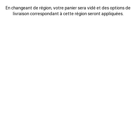
0
1
2
0
1
2
En changeant de région, votre panier sera vidé et des options de
VESTE DE SURVÊTEMENT SOCCER
MANTEAU COURT À CAPUCHE
livraison correspondant à cette région seront appliquées.
4 900 €
3 coloris
2 400 €
AJOUTER
AUX
FAVORIS
0
1
2
0
1
2
CABAN COURT
CABAN COURT
3 300 €
3 300 €