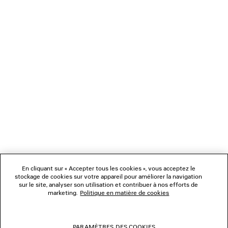
CHARGEMENT...
1
2
NEWSLETTER
3
4
5
SERVICE CLIENT
L'ENTREPRISE
En cliquant sur « Accepter tous les cookies », vous acceptez le
NOUS SUIVRE
stockage de cookies sur votre appareil pour améliorer la navigation
sur le site, analyser son utilisation et contribuer à nos efforts de
marketing.
Politique en matière de cookies
BOUTIQUES
PARAMÈTRES DES COOKIES