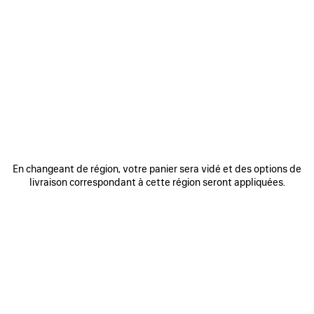
0
1
2
0
1
2
SNEAKER RUNNER GRADIENT
SNEAKER RUNNER
Me prévenir
Homme
975 €
975 €
AJOUTER
AUX
FAVORIS
En changeant de région, votre panier sera vidé et des options de
livraison correspondant à cette région seront appliquées.
0
1
2
0
1
2