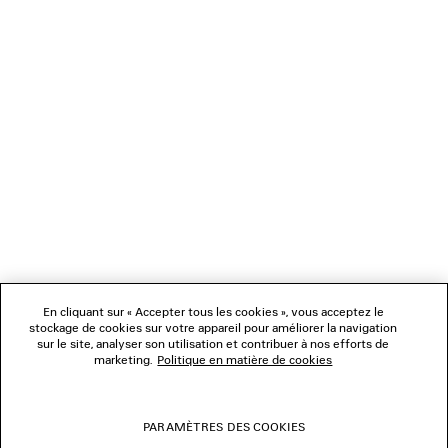
CHARGEMENT...
1
2
NEWSLETTER
3
4
5
SERVICE CLIENT
6
7
8
L'ENTREPRISE
9
10
En cliquant sur « Accepter tous les cookies », vous acceptez le
NOUS SUIVRE
stockage de cookies sur votre appareil pour améliorer la navigation
sur le site, analyser son utilisation et contribuer à nos efforts de
marketing.
Politique en matière de cookies
BOUTIQUES
PARAMÈTRES DES COOKIES
NOUS CONTACTER