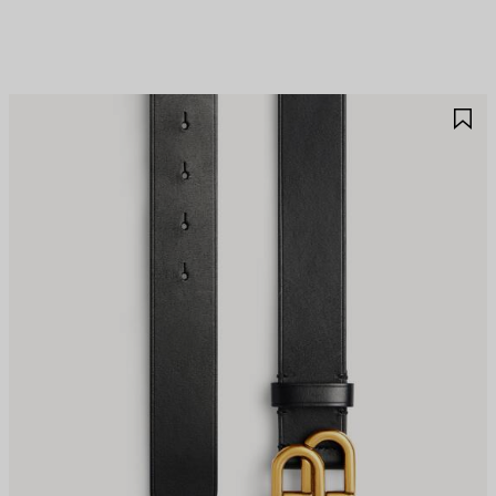
JOUTER
A
UX
A
AVORIS
F