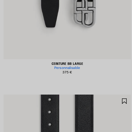
CEINTURE BB LARGE
Personnalisable
375 €
A
A
F