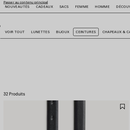
Passer au contenu principal
NOUVEAUTÉS
CADEAUX
SACS
FEMME
HOMME
DÉCOU
fermer la bannière
er
er
er
er
er
er
VOIR TOUT
LUNETTES
BIJOUX
CEINTURES
CHAPEAUX & C
32 Produits
A
A
F