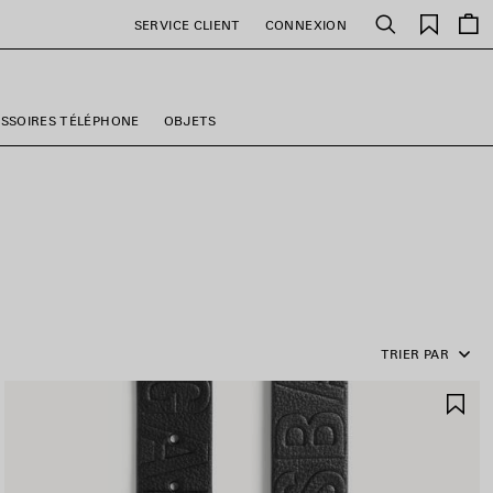
Favori
SERVICE CLIENT
CONNEXION
Rechercher
SSOIRES TÉLÉPHONE
OBJETS
TRIER PAR
JOUTER
AJ
UX
AU
AVORIS
FA