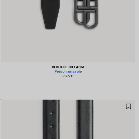
CEINTURE BB LARGE
Personnalisable
375 €
r
JOUTER
AJ
UX
AU
AVORIS
FA