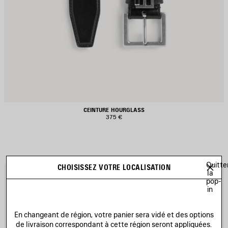
CEINTURE HOURGLASS
375 €
Quitte
CHOISISSEZ VOTRE LOCALISATION
JOUTER
A
la
pop-
UX
A
in
AVORIS
F
En changeant de région, votre panier sera vidé et des options
de livraison correspondant à cette région seront appliquées.