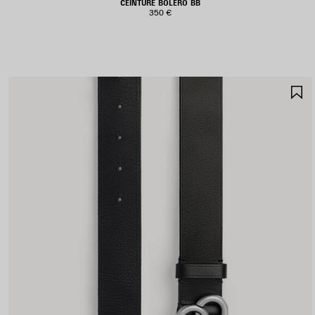
CEINTURE BOLERO BB
350 €
A
A
F