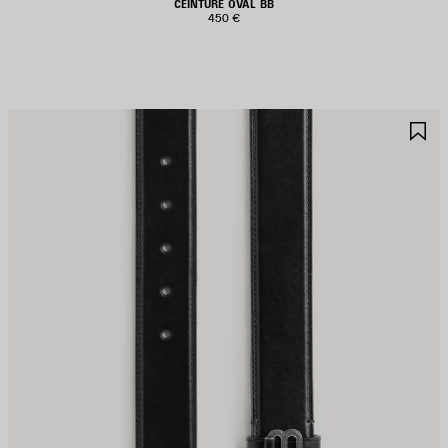
CEINTURE OVAL BB
450 €
JOUTER
A
UX
A
AVORIS
F