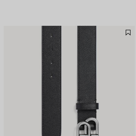
A
A
F