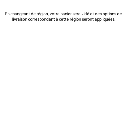
En changeant de région, votre panier sera vidé et des options de
0
1
2
0
1
2
livraison correspondant à cette région seront appliquées.
SAC À MAIN RODEO PETIT
SAC À MAIN RODEO PETIT
Personnalisable
3 050 €
3 coloris
2 950 €
AJOUTER
AUX
FAVORIS
0
1
2
0
1
2