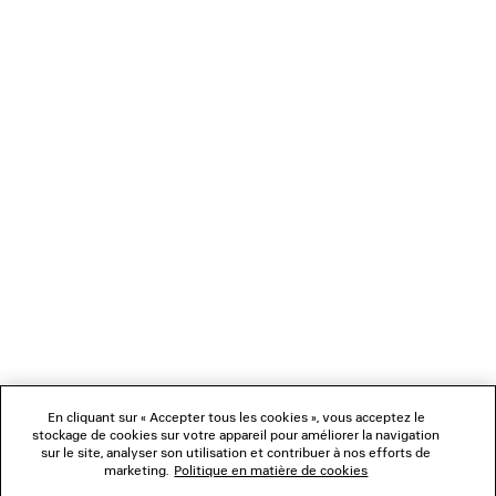
CHARGEMENT...
1
2
NEWSLETTER
3
4
5
SERVICE CLIENT
6
7
8
L'ENTREPRISE
En cliquant sur « Accepter tous les cookies », vous acceptez le
NOUS SUIVRE
stockage de cookies sur votre appareil pour améliorer la navigation
sur le site, analyser son utilisation et contribuer à nos efforts de
marketing.
Politique en matière de cookies
BOUTIQUES