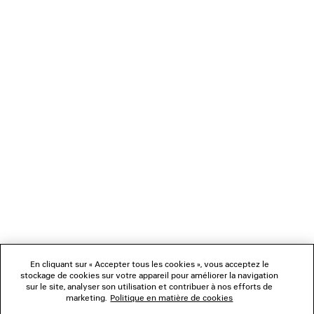
CHARGEMENT...
1
2
NEWSLETTER
3
4
5
SERVICE CLIENT
6
7
8
L'ENTREPRISE
En cliquant sur « Accepter tous les cookies », vous acceptez le
NOUS SUIVRE
stockage de cookies sur votre appareil pour améliorer la navigation
sur le site, analyser son utilisation et contribuer à nos efforts de
marketing.
Politique en matière de cookies
BOUTIQUES