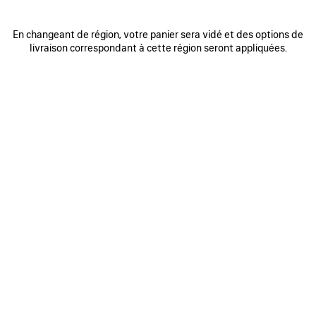
En changeant de région, votre panier sera vidé et des options de
0
1
2
0
1
2
livraison correspondant à cette région seront appliquées.
SAC À MAIN RODEO PETIT
SAC À MAIN RODEO PETIT
Personnalisable
3 050 €
3 coloris
2 950 €
AJOUTER
AUX
FAVORIS
0
1
2
0
1
2