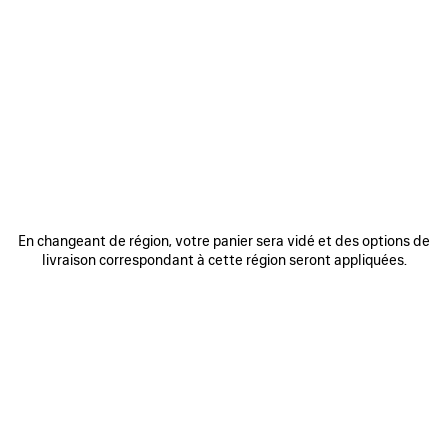
0
1
2
0
1
2
LUNETTES DE SOLEIL CARRÉES AF
LUNETTES DE SOLEIL RECTANGLE
COSMO
COSMO
385 €
385 €
AJOUTER
AUX
FAVORIS
En changeant de région, votre panier sera vidé et des options de
livraison correspondant à cette région seront appliquées.
0
1
2
0
1
2