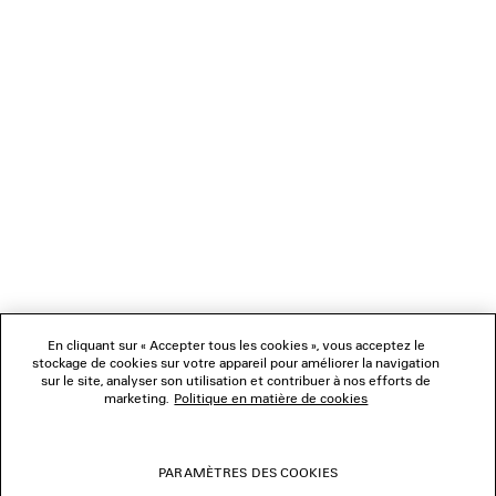
CHARGEMENT...
1
2
NEWSLETTER
3
4
5
SERVICE CLIENT
6
7
L'ENTREPRISE
En cliquant sur « Accepter tous les cookies », vous acceptez le
NOUS SUIVRE
stockage de cookies sur votre appareil pour améliorer la navigation
sur le site, analyser son utilisation et contribuer à nos efforts de
marketing.
Politique en matière de cookies
BOUTIQUES
PARAMÈTRES DES COOKIES
NOUS CONTACTER