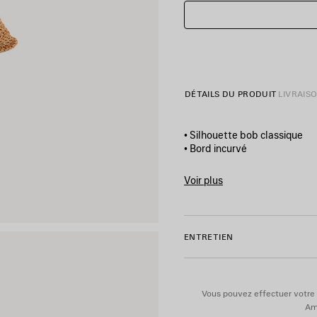
DÉTAILS DU PRODUIT
LIVRAIS
• Silhouette bob classique
• Bord incurvé
• Empiècement en cuir avec l
• Fabriqué en Italie
Voir plus
Product ID:
A001NL4G7B896
Matière principale : 100 % vis
Détails en cuir : cuir d’agneau
ENTRETIEN
Vous pouvez effectuer votre 
Ame