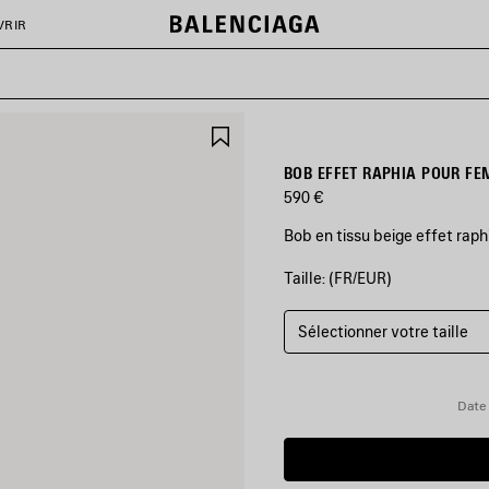
VRIR
AJOUTER
AUX
FAVORIS
BOB EFFET RAPHIA POUR FE
590 €
Bob en tissu beige effet raph
Taille: (FR/EUR)
COULEURS
:
BEIGE
Sélectionner votre taille
Beige
Date 