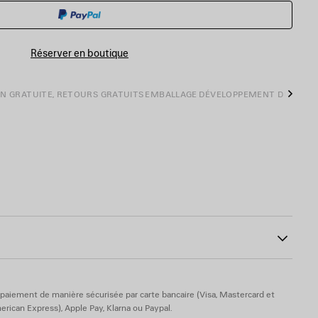
PANIER
UNE
TAILLE
Réserver en boutique
ON GRATUITE, RETOURS GRATUITS
EMBALLAGE
DÉVELOPPEMENT DURABL
Suiva
ogo Balenciaga sur le côté
10
cose
paiement de manière sécurisée par carte bancaire (Visa, Mastercard et
rican Express), Apple Pay, Klarna ou Paypal.