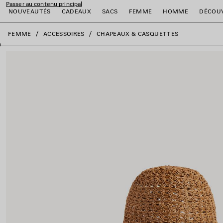
Passer au contenu principal
NOUVEAUTÉS
CADEAUX
SACS
FEMME
HOMME
DÉCOU
fermer la bannière
FEMME
ACCESSOIRES
CHAPEAUX & CASQUETTES
er
er
er
er
er
er