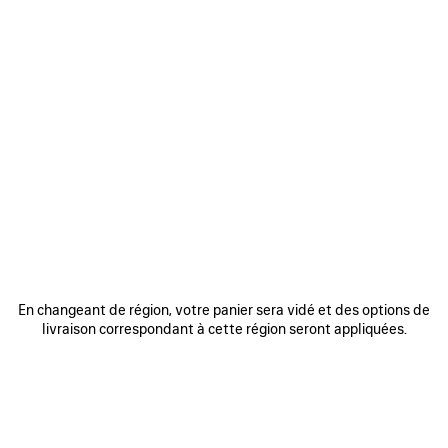
Spotify
Apple Music
Deezer
Amazon Music
Youtube Music
ARCHIVE PLAYLIST
En changeant de région, votre panier sera vidé et des options de
Le 20 novembre 2023, Balenciaga a lancé le nouveau
livraison correspondant à cette région seront appliquées.
chapitre de Balenciaga Music, proposant une expérience à
360° et un accès à l'aide de formats innovants. « La
musique joue un grand rôle dans ma vie et elle fait partie
intégrante de la culture Balenciaga », déclare Demna,
directeur artistique de la Maison. « Balenciaga Music a été
créé pour partager mes artistes musicaux préférés, ainsi