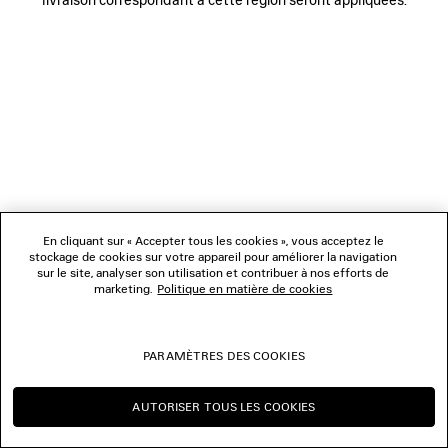
NOUS SUIVRE
BOUTIQUES
NOUS CONTACTER
© 2026 Balenciaga
Les photographies pourraient avoir été retouchées.
En cliquant sur « Accepter tous les cookies », vous acceptez le
stockage de cookies sur votre appareil pour améliorer la navigation
sur le site, analyser son utilisation et contribuer à nos efforts de
marketing.
Politique en matière de cookies
PARAMÈTRES DES COOKIES
AUTORISER TOUS LES COOKIES
CONTINUER SUR CH
CHANGER POUR US