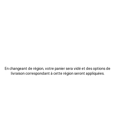
0
1
2
0
1
2
PONCHO TECHWEAR
VESTE ZIPPÉE TECHWEAR
2 750 CHF
2 450 CHF
AJOUTER
AUX
FAVORIS
En changeant de région, votre panier sera vidé et des options de
livraison correspondant à cette région seront appliquées.
0
1
0
1
2