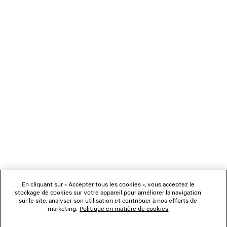
CHARGEMENT...
1
2
NEWSLETTER
SERVICE CLIENT
L'ENTREPRISE
En cliquant sur « Accepter tous les cookies », vous acceptez le
NOUS SUIVRE
stockage de cookies sur votre appareil pour améliorer la navigation
sur le site, analyser son utilisation et contribuer à nos efforts de
marketing.
Politique en matière de cookies
BOUTIQUES