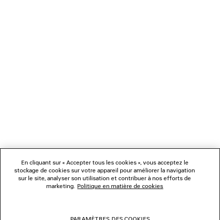
CHARGEMENT...
1
2
NEWSLETTER
SERVICE CLIENT
L'ENTREPRISE
En cliquant sur « Accepter tous les cookies », vous acceptez le
NOUS SUIVRE
stockage de cookies sur votre appareil pour améliorer la navigation
sur le site, analyser son utilisation et contribuer à nos efforts de
marketing.
Politique en matière de cookies
BOUTIQUES
PARAMÈTRES DES COOKIES