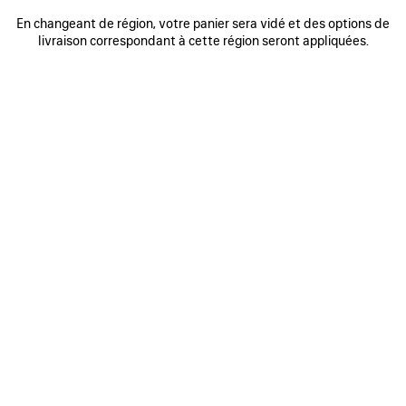
0
1
2
0
1
2
En changeant de région, votre panier sera vidé et des options de
BONNET EN LAINE
CASQUETTE MASKING TAPE
livraison correspondant à cette région seront appliquées.
325 CHF
2 coloris
395 CHF
AJOUTER
AUX
FAVORIS
0
1
2
0
1
2
CASQUETTE CURSIVE
CASQUETTE MESSY SPRAY
395 CHF
2 coloris