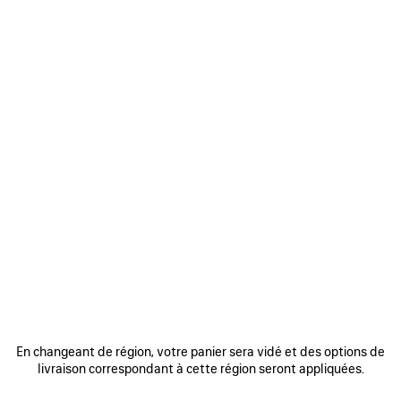
0
1
2
0
1
CRAVATE EN LAINE UNIE
PARÉO EXTREME TIE DYE
350 CHF
475 CHF
AJOUTER
AUX
FAVORIS
En changeant de région, votre panier sera vidé et des options de
livraison correspondant à cette région seront appliquées.