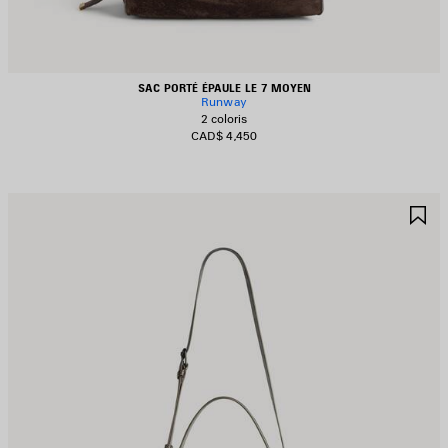
SAC PORTÉ ÉPAULE LE 7 MOYEN
Runway
2 coloris
CAD$ 4,450
JOUTER
A
UX
A
AVORIS
F