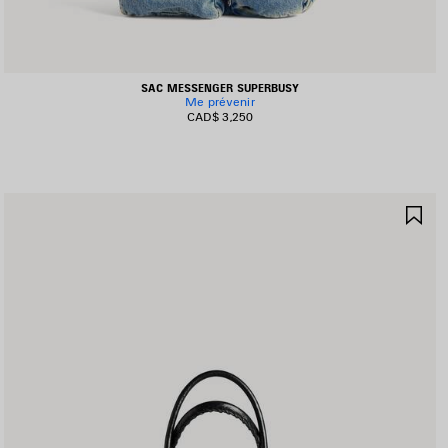
SAC MESSENGER SUPERBUSY
Me prévenir
CAD$ 3,250
JOUTER
AJ
UX
AU
AVORIS
FA