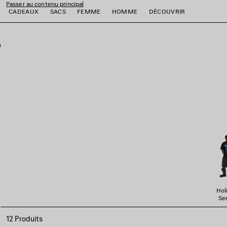
Passer au contenu principal
CADEAUX
SACS
FEMME
HOMME
DÉCOUVRIR
fermer la bannière
er
er
er
er
er
Hol
Ser
12 Produits