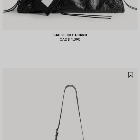
SAC LE CITY GRAND
CAD$ 4,390
JOUTER
A
UX
A
AVORIS
F