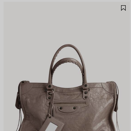
A
A
F