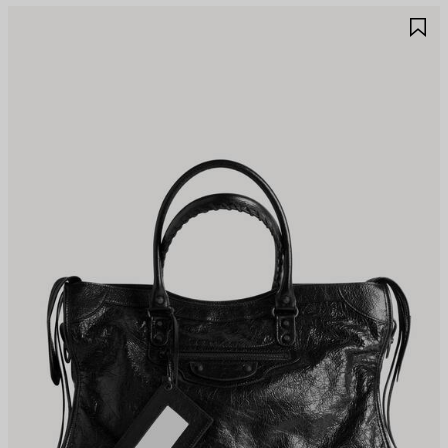
JOUTER
A
UX
A
AVORIS
F