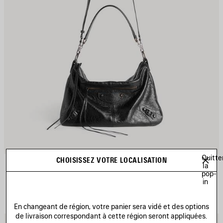
Quitte
CHOISISSEZ VOTRE LOCALISATION
LE CITY MOTO MOYEN
la
3 coloris
pop-
CAD$ 3,250
in
En changeant de région, votre panier sera vidé et des options
de livraison correspondant à cette région seront appliquées.
JOUTER
A