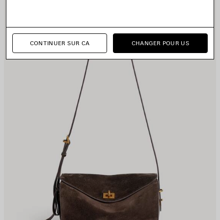
UX
A
AVORIS
F
CONTINUER SUR CA
CHANGER POUR US