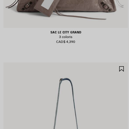
SAC LE CITY GRAND
3 coloris
CAD$ 4,390
A
A
F