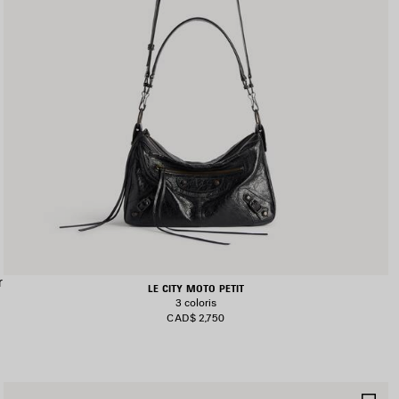
r
LE CITY MOTO PETIT
3 coloris
CAD$ 2,750
JOUTER
AJ