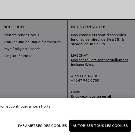
BOUTIQUES
NOUS CONTACTER
Prendre rendez-vous
Nos conseillers sont disponibles
lundi au vendredi de 9h à 21h &
Trouver une boutique à proximité
samedi de 10h à 19h
Pays / Région: Canada
LIVECHAT
Langue : Français
Nos conseillers sont actuellement
indisponibles.
APPELEZ-NOUS
+1 647 945 6700
EMAIL
Envoyez-nous un email
tion et contribuer à nos efforts
PARAMÈTRES DES COOKIES
AUTORISER TOUS LES COOKIES