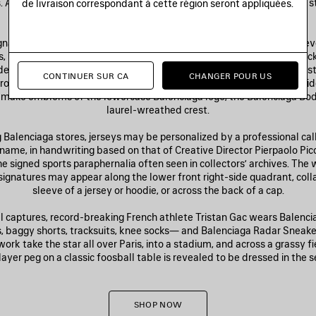
s. A dedicated campaign showcases the series from multiple angles, s
de livraison correspondant à cette région seront appliquées.
Freestyle Football Champion Tristan Gac.
ignature-fit, scrimmage-ready pieces—tracksuit separates, shortsleeve
s, pants, caps, socks—are seen in a focused palette of dark blue, black
en details. A zippered leather jacket with elasticated cuffs and wai
CONTINUER SUR CA
CHANGER POUR US
proportions of a soccer player’s off-field apparel, affixed with embroi
make emblems of the lowercase Balenciaga logo, the Balenciaga Bodi
laurel-wreathed crest.
g Balenciaga stores, jerseys may be personalized by a professional cal
 name, in handwriting based on that of Creative Director Pierpaolo Pi
he signed sports paraphernalia often seen in collectors’ archives. The 
 signatures may appear along the lower front right-side quadrant, collar
sleeve of a jersey or hoodie, or across the back of a cap.
ill captures, record-breaking French athlete Tristan Gac wears Balenc
, baggy shorts, tracksuits, knee socks— and Balenciaga Radar Sneak
work take the star all over Paris, into a stadium, and across a grassy fi
layer peg on a classic foosball table is revealed to be dressed in the se
SHOP NOW