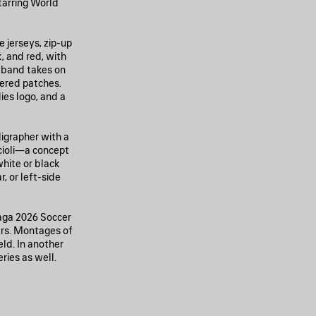
tarring World
 jerseys, zip-up
, and red, with
stband takes on
dered patches.
es logo, and a
ligrapher with a
ccioli—a concept
white or black
, or left-side
iaga 2026 Soccer
ers. Montages of
eld. In another
ries as well.