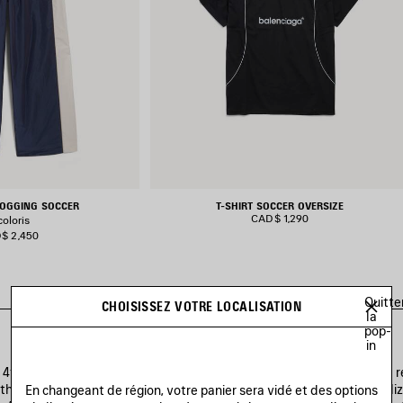
OGGING SOCCER
T-SHIRT SOCCER OVERSIZE
CAD$ 1,290
coloris
$ 2,450
Quitte
CHOISISSEZ VOTRE LOCALISATION
la
pop-
in
th, 2026, Balenciaga launches a series of its classic soccer-inspired
h a codified graphic system, new material concepts, and a personaliz
En changeant de région, votre panier sera vidé et des options