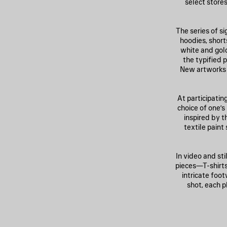
select store
The series of s
hoodies, short
white and gold
the typified 
New artworks 
At participatin
choice of one’s
inspired by t
textile paint
In video and st
pieces—T-shirts
intricate foot
shot, each p