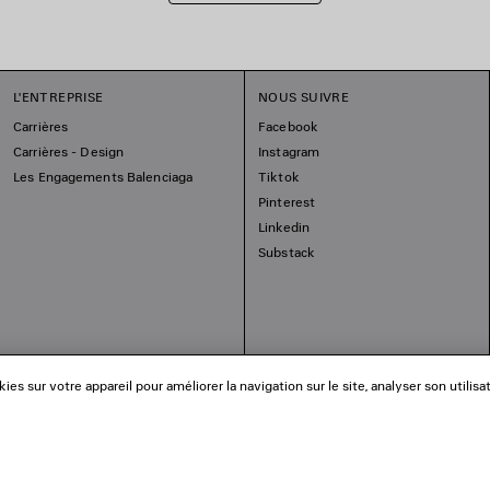
L'ENTREPRISE
NOUS SUIVRE
Carrières
Facebook
Carrières - Design
Instagram
Les Engagements Balenciaga
Tiktok
Pinterest
Linkedin
Substack
es sur votre appareil pour améliorer la navigation sur le site, analyser son utilisa
© 2026 Balenciaga
Les photographies pourraient avoir été retouchées.