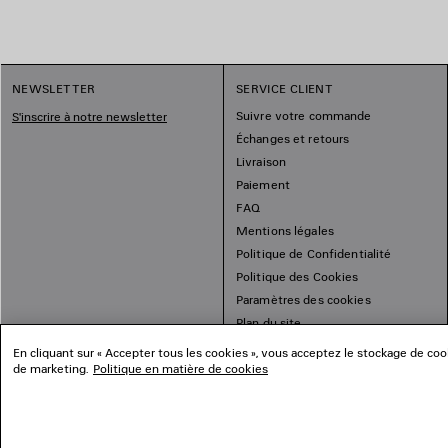
NEWSLETTER
SERVICE CLIENT
Suivre votre commande
S'inscrire à notre newsletter
Échanges et retours
Livraison
Paiement
FAQ
Mentions légales
Politique de Confidentialité
Politique des Cookies
Paramètres des cookies
Plan du site
En cliquant sur « Accepter tous les cookies », vous acceptez le stockage de cooki
de marketing.
Politique en matière de cookies