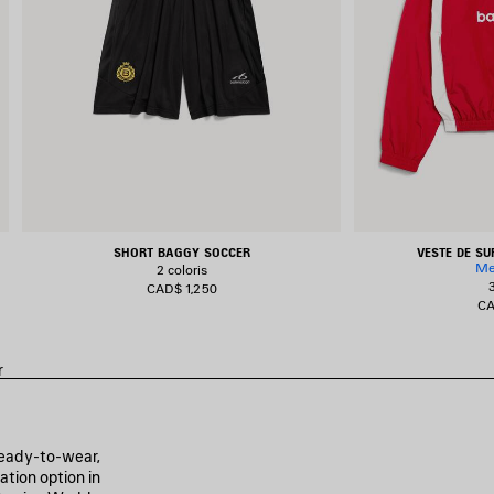
SHORT BAGGY SOCCER
VESTE DE S
Me
2 coloris
CAD$ 1,250
CA
r
 ready-to-wear,
ation option in