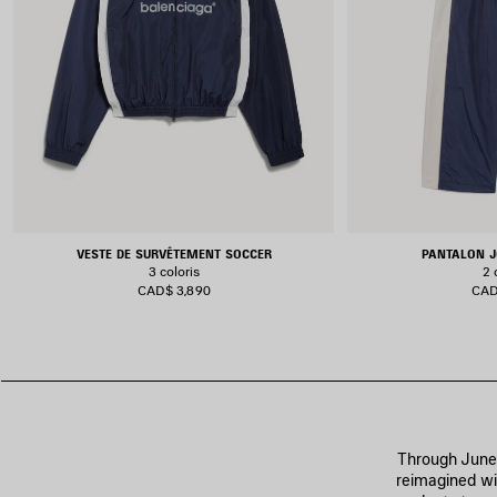
VESTE DE SURVÊTEMENT SOCCER
PANTALON J
3 coloris
2 
CAD$ 3,890
CAD
Through June 4
reimagined wit