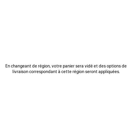
MATIÈRES : CUIR TEXTURÉ
AUTRES TAILLES
En changeant de région, votre panier sera vidé et des options de
livraison correspondant à cette région seront appliquées.
Petit
Moyen
Date estimée de livraison: 2026/08/13 - 2026/08/17
AJOUTER AU PANIER
AJOUTER
VEUILLEZ
AU
SÉLECTIONNER
PANIER
UNE
TAILLE
Réserver en boutique