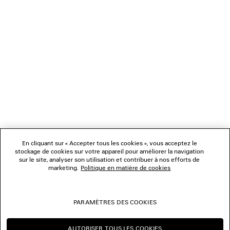
NEWSLETTER
SERVICE CLIENT
L'ENTREPRISE
NOUS SUIVRE
BOUTIQUES
En cliquant sur « Accepter tous les cookies », vous acceptez le
stockage de cookies sur votre appareil pour améliorer la navigation
sur le site, analyser son utilisation et contribuer à nos efforts de
marketing.
Politique en matière de cookies
NOUS CONTACTER
© 2026 Balenciaga
PARAMÈTRES DES COOKIES
Les photographies pourraient avoir été retouchées.
AUTORISER TOUS LES COOKIES